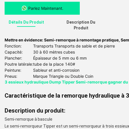
Parlez Maintenant.
Détails Du Produit
Description Du
Produit
Mettre en évidence:
Semi-remorque à remontage pratique
,
Sem
Fonction:
Transports Transports de sable et de pierre
Capacité:
30 à 60 mètres cubes
Plancher:
Épaisseur de 5 mm ou 6 mm
Poutre latérale:
tube de la place 140#
Peinture:
Sableur et anti-corrosion
Pneus:
Marque Triangle ou Double Coin
3 essieux hydraulique Dump Tipper Semi-remorque gagner du 
Caractéristique de la remorque hydraulique à 
Description du produit:
Semi-remorque à bascule
Le semi-remorqueur Tipper est un semi-remorqueur à trois essieux l