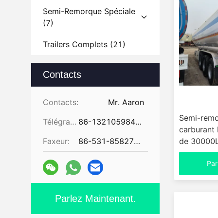
Semi-Remorque Spéciale
(7)
Trailers Complets
(21)
Pièces Détachées De
Contacts
Remorques
(35)
Contacts:
Mr. Aaron
Semi-remo
Télégramme:
86-13210598479
carburant 
Faxeur:
86-531-85827672
de 30000L
en acier 
Par
circulaire 
Parlez Maintenant.