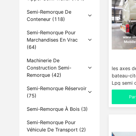
Semi-Remorque De
Conteneur
(118)
Semi-Remorque Pour
Marchandises En Vrac
(64)
Machinerie De
Construction Semi-
les axes d
Remorque
(42)
bateau-ci
Lpg semi o
Semi-Remorque Réservoir
besoins du
(75)
Par
Semi-Remorque À Bois
(3)
Semi-Remorque Pour
Véhicule De Transport
(2)