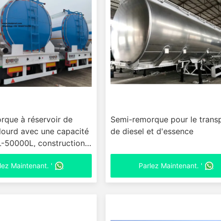
rque à réservoir de
Semi-remorque pour le trans
lourd avec une capacité
de diesel et d'essence
-50000L, construction
6 mm Q235 et réduction
lez Maintenant. '
Parlez Maintenant. '
à 3 axes