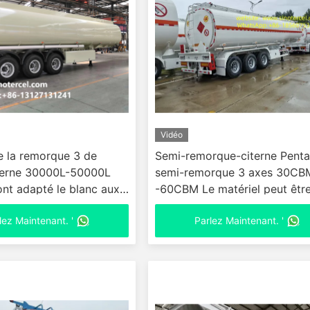
Vidéo
e la remorque 3 de
Semi-remorque-citerne Pent
terne 30000L-50000L
semi-remorque 3 axes 30CB
nt adapté le blanc aux
-60CBM Le matériel peut êtr
 client
personnalisé
lez Maintenant. '
Parlez Maintenant. '