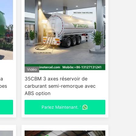
Vidéo
la
35CBM 3 axes réservoir de
bes
carburant semi-remorque avec
ABS option
Parlez Maintenant. '