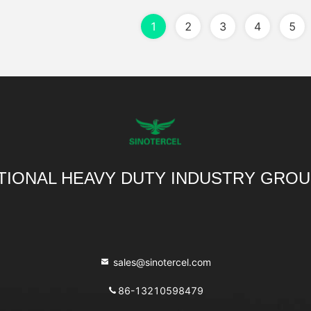
1
2
3
4
5
TIONAL HEAVY DUTY INDUSTRY GROU
sales@sinotercel.com
86-13210598479