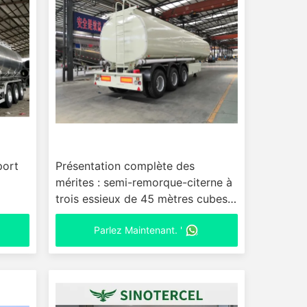
port
Présentation complète des
mérites : semi-remorque-citerne à
trois essieux de 45 mètres cubes
équipée d'essieux FUWA et de
Parlez Maintenant. '
pneus 12R22.5