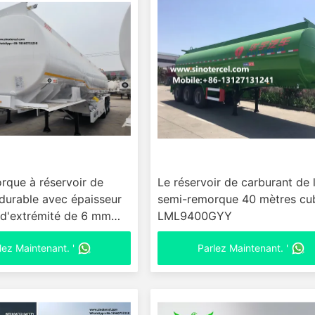
rque à réservoir de
Le réservoir de carburant de 
durable avec épaisseur
semi-remorque 40 mètres cu
 d'extrémité de 6 mm
LML9400GYY
ngpin et capacité de
lez Maintenant. '
Parlez Maintenant. '
es