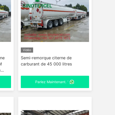
Vidéo
ane
Semi-remorque citerne de
M
carburant de 45 000 litres
e
Parlez Maintenant. '