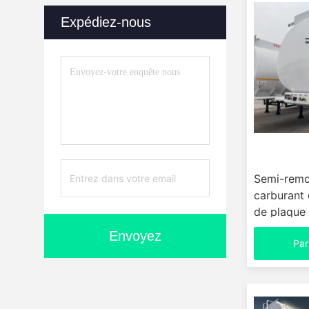
Expédiez-nous
Semi-remo
carburant 
de plaque
50#90# Ki
Envoyez
Par
45000 litr