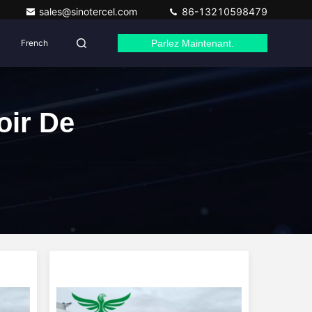
sales@sinotercel.com
86-13210598479
French
Parlez Maintenant.
ir De