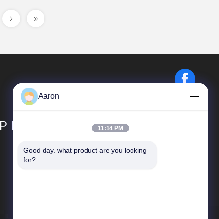
Aaron
P LIMITED
11:14 PM
Good day, what product are you looking 
Liens Rapides
for?
Profil d'entreprise
Visite d'usine
Contrôle de qualité