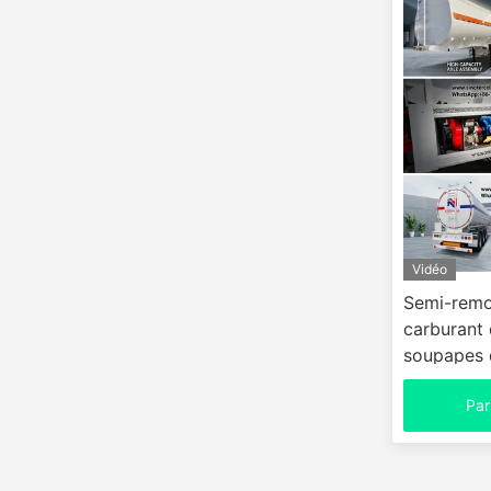
Vidéo
Semi-remo
carburant 
soupapes 
dispositifs
Par