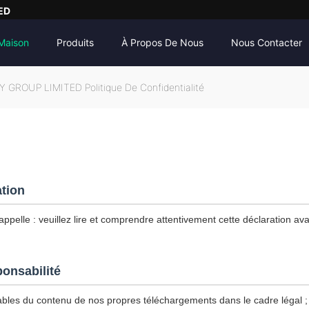
ED
Maison
Produits
À Propos De Nous
Nous Contacter
ROUP LIMITED Politique De Confidentialité
ation
ppelle : veuillez lire et comprendre attentivement cette déclaration avan
ponsabilité
les du contenu de nos propres téléchargements dans le cadre légal