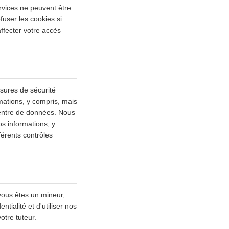
rvices ne peuvent être
fuser les cookies si
ffecter votre accès
esures de sécurité
mations, y compris, mais
 centre de données. Nous
s informations, y
fférents contrôles
vous êtes un mineur,
tialité et d'utiliser nos
otre tuteur.