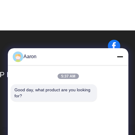
Aaron
P LIMITED
5:37 AM
Good day, what product are you looking 
Liens Rapides
for?
Profil d'entreprise
Visite d'usine
Contrôle de qualité