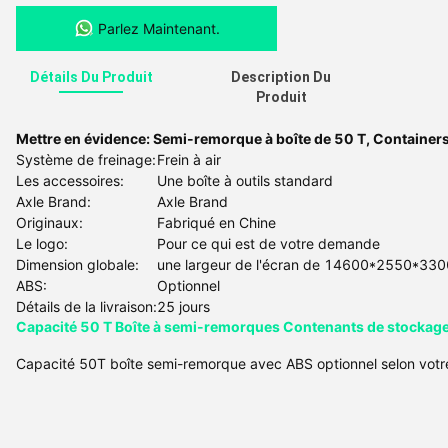
Parlez Maintenant.
Détails Du Produit
Description Du
Produit
Mettre en évidence:
Semi-remorque à boîte de 50 T
,
Containers
Système de freinage:
Frein à air
Les accessoires:
Une boîte à outils standard
Axle Brand:
Axle Brand
Originaux:
Fabriqué en Chine
Le logo:
Pour ce qui est de votre demande
Dimension globale:
une largeur de l'écran de 14600*2550*33
ABS:
Optionnel
Détails de la livraison:
25 jours
Capacité 50 T Boîte à semi-remorques Contenants de stockage f
Capacité 50T boîte semi-remorque avec ABS optionnel selon vo