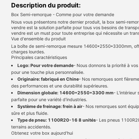
Description du produit:
Box Semi-remorque - Comme pour votre demande
Nous vous présentons notre dernier produit, la box semi-remo
vendre est la solution parfaite pour tous vos besoins de trans
vendre est un must pour toute entreprise qui nécessite un transp
Vue d'ensemble du produit
La boîte de semi-remorque mesure 14600*2550*3300mm, offrant u
charges lourdes.
Principales caractéristiques
Logo: Pour votre demande
- Nous donnons la priorité à vos
pour une touche plus personnalisée.
Originaire: fabriqué en Chine
- Nos remorques sont fièremen
des performances et une durabilité supérieures.
Dimension globale: 14600*2550*3300 mm
- L'intérieu
parfaite pour une variété d'industries.
Système de freinage: frein à air
- Nos remorques sont équipé
sûre et plus fluide.
Type de pneu: 1100R20-16 8 unités
- Les pneus 1100R20-
terrains accidentés.
Obtenez votre box aujourd'hui