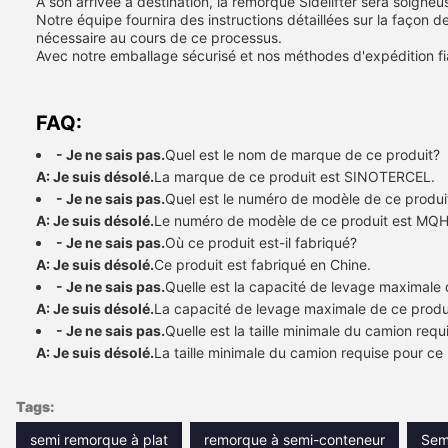
À son arrivée à destination, la remorque Sidelifter sera soigneu
Notre équipe fournira des instructions détaillées sur la façon 
nécessaire au cours de ce processus.
Avec notre emballage sécurisé et nos méthodes d'expédition fiabl
FAQ:
- Je ne sais pas.
Quel est le nom de marque de ce produit?
A: Je suis désolé.
La marque de ce produit est SINOTERCEL.
- Je ne sais pas.
Quel est le numéro de modèle de ce produi
A: Je suis désolé.
Le numéro de modèle de ce produit est MQ
- Je ne sais pas.
Où ce produit est-il fabriqué?
A: Je suis désolé.
Ce produit est fabriqué en Chine.
- Je ne sais pas.
Quelle est la capacité de levage maximale 
A: Je suis désolé.
La capacité de levage maximale de ce produi
- Je ne sais pas.
Quelle est la taille minimale du camion requ
A: Je suis désolé.
La taille minimale du camion requise pour ce
Tags:
semi remorque à plat
remorque à semi-conteneur
Sem