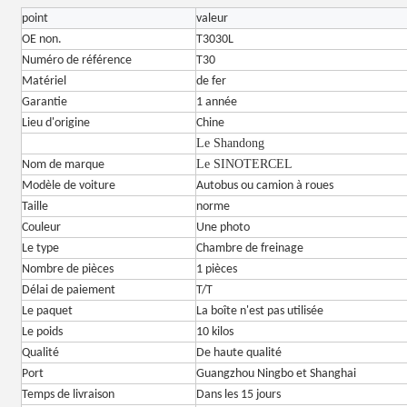
point
valeur
OE non.
T3030L
Numéro de référence
T30
Matériel
de fer
Garantie
1 année
Lieu d'origine
Chine
Le Shandong
Le SINOTERCEL
Nom de marque
Modèle de voiture
Autobus ou camion à roues
Taille
norme
Couleur
Une photo
Le type
Chambre de freinage
Nombre de pièces
1 pièces
Délai de paiement
T/T
Le paquet
La boîte n'est pas utilisée
Le poids
10 kilos
Qualité
De haute qualité
Port
Guangzhou Ningbo et Shanghai
Temps de livraison
Dans les 15 jours